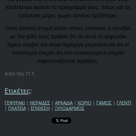
πλατεία και έκαναν το πρόγραμμά τους, όπως και τις
επόμενες μέρες χωρίς κανένα πρόβλημα.
Όταν κάποια στιγμή είπαν στους ντόπιους τι συνέβει
με τον φίλο τους έμαθαν ότι σε αυτό το γεφυράκι
έχουν συμβεί και άλλα περίεργα γεγονότα και ότι οι
παλιότεροι έλεγαν ότι στο συγκεκριμένο σημείο
παρουσιάζονται νεράιδες.
Απο τον Π.Τ.
Ετικέτες
:
ΓΕΦΥΡΑΚΙ
|
ΝΕΡΑΙΔΕΣ
|
ΑΡΚΑΔΙΑ
|
ΧΩΡΙΟ
|
ΓΑΜΟΣ
|
ΓΛΕΝΤΙ
|
ΠΛΑΤΕΙΑ
|
ΕΠΙΘΕΣΗ
|
ΞΥΛΟΔΑΡΜΟΣ