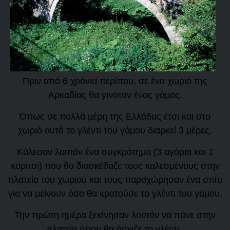
Πριν από 6 χρόνια περίπου, σε ένα χωριό της
Αρκαδίας θα γινόταν ένας γάμος.
Όπως σε πολλά μέρη της Ελλάδας έτσι και στο
χωριό αυτό το γλέντι του γάμου διαρκεί 3 μέρες.
Κάλεσαν λοιπόν ένα συγκρότημα (3 αγόρια και 1
κορίτσι) που θα διασκέδαζε τους καλεσμένους στην
πλατεία του χωριού και τους παραχώρησαν ένα σπίτι
για να μείνουν όσο θα κρατούσε το γλέντι του γάμου.
Την πρώτη ημέρα ξεκίνησαν λοιπόν να πάνε στην
πλατεία όπου θα άρχιζε το γλέντι.