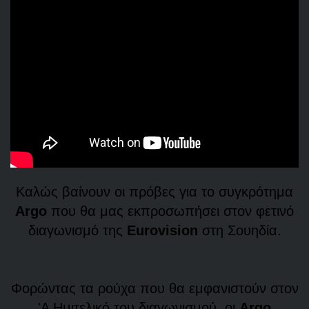
Καλώς βαίνουν οι πρόβες για το συγκρότημα
Argo
που θα μας εκπροσωπήσει στον φετινό
διαγωνισμό της
Eurovision
στη Σουηδία.
Φορώντας τα ρούχα που θα εμφανιστούν στον
'Α Ημιτελικό του διαγωνισμού, οι
Argo