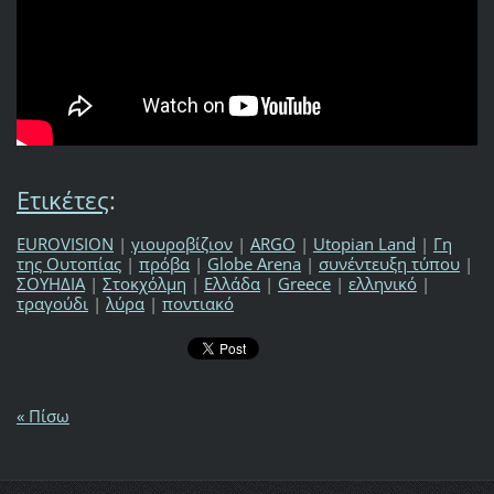
Ετικέτες
:
EUROVISION
|
γιουροβίζιον
|
ARGO
|
Utopian Land
|
Γη
της Ουτοπίας
|
πρόβα
|
Globe Arena
|
συνέντευξη τύπου
|
ΣΟΥΗΔΙΑ
|
Στοκχόλμη
|
Ελλάδα
|
Greece
|
ελληνικό
|
τραγούδι
|
λύρα
|
ποντιακό
« Πίσω